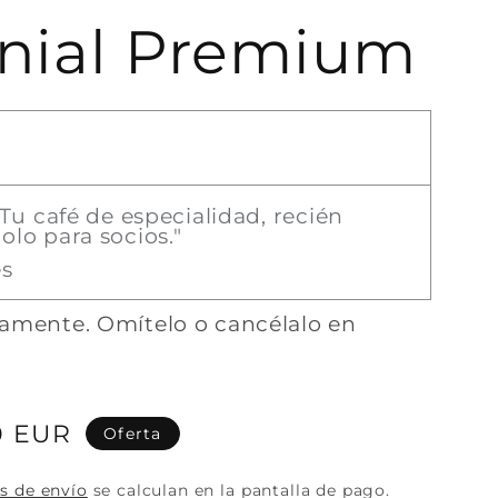
nial Premium
"Tu café de especialidad, recién
olo para socios."
es
amente. Omítelo o cancélalo en
o
0 EUR
Oferta
s de envío
se calculan en la pantalla de pago.