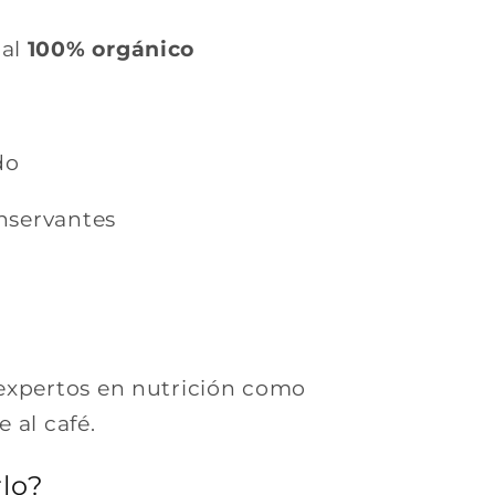
ial
100% orgánico
do
onservantes
xpertos en nutrición como
e al café.
lo?