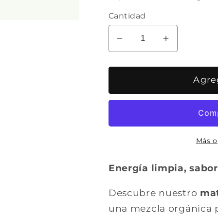
oferta
Cantidad
Reducir
Aumentar
cantidad
cantidad
para
para
Agreg
Té
Té
Matcha
Matcha
Vainilla
Vainilla
Caremonial
Caremonia
Premium
Premium
Más o
Energía limpia, sabor
Descubre nuestro
mat
una mezcla orgánica 