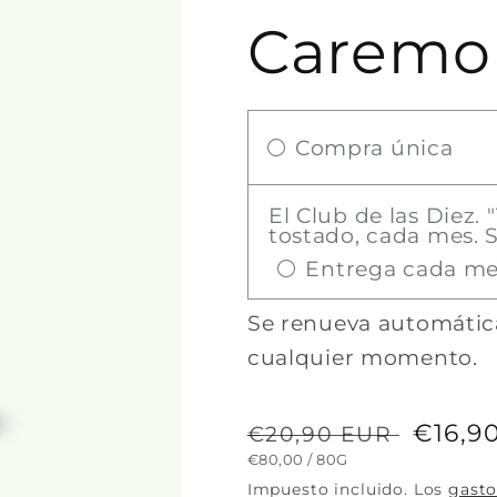
Caremo
Compra única
El Club de las Diez. 
tostado, cada mes. S
Entrega cada m
Se renueva automátic
cualquier momento.
Precio
Preci
€16,9
€20,90 EUR
PRECIO
POR
€80,00
/
80G
habitual
de
UNITARIO
Impuesto incluido. Los
gasto