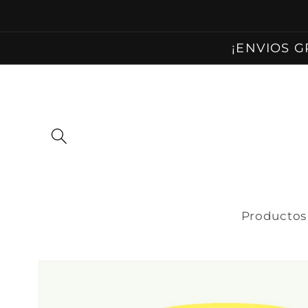
Ir
directamente
al contenido
¡ENVIOS G
Productos
Ir
directamente
a la
información
del producto