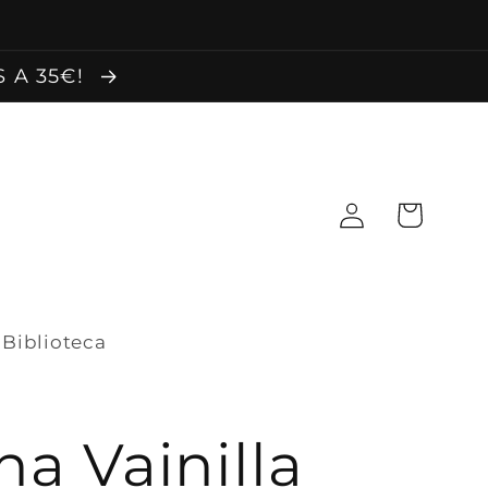
 A 35€!
Iniciar
Carrito
sesión
Biblioteca
a Vainilla