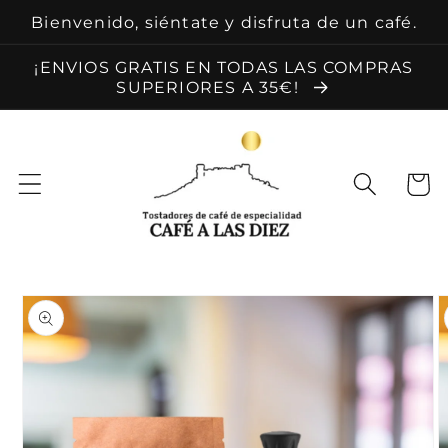
Ir
Bienvenido, siéntate y disfruta de un café.
directamente
al contenido
¡ENVIOS GRATIS EN TODAS LAS COMPRAS
SUPERIORES A 35€!
Carrit
Ir
directamente
a la
información
del producto