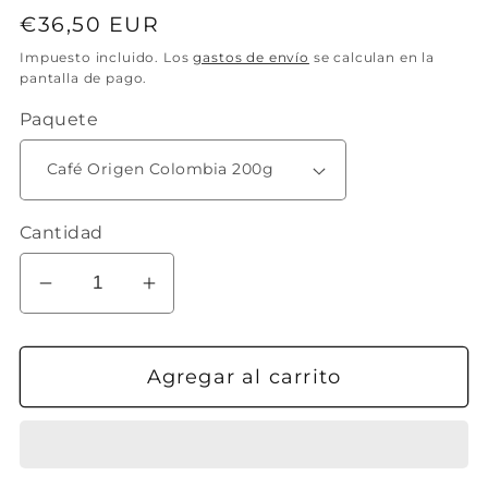
Precio
€36,50 EUR
habitual
Impuesto incluido. Los
gastos de envío
se calculan en la
pantalla de pago.
Paquete
Cantidad
Reducir
Aumentar
cantidad
cantidad
para
para
Agregar al carrito
Pack
Pack
Italiana
Italiana
con
con
tu
tu